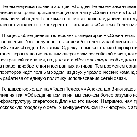
елекоммуникационный холдинг «Голден Телеком» заканчивает
лижайшее время принадлежащие холдингу «Совинтел» и «ТелеР
омпанией. «Голден Телеком» торопится с консолидацией, потому 
лавного московского конкурента — холдинга «Система Телеком»
роцесс объединения телефонных операторов – «Совинтела» и
авершению. Уже получено согласие «Ростелекома» обменять св
5% акций «Голден Телеком». Сделку тормозят только бюрократ
танет первым национальным оператором российской связи, кот
ностранной компании, но для этого «Ростелекому» необходимо
а право приобретения иностранных активов. Тем временем орга
ператоров идёт полным ходом: из двух управленческих команд
ырабатывают единую политику использования сетей связи.
ендиректор холдинга «Годен Телеком» Александр Виноградов
лияния так: «Объединив компании, мы сможем более разумно и
нфраструктуру операторов. Для нас это важно. Например, нам 
осковскую городскую сеть. У конкурентов, «МТУ-Информ», с эт