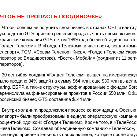
«ЧТОБ НЕ ПРОПАСТЬ ПООДИНОЧКЕ»
тобы совсем не погубить свой бизнес в странах СНГ и найти 
уководство GTS приняло решение продать часть своих активов. 
краинские компании GTS летом 1999 года были объединены в х
Голден Телеком». В «Голден Телеком», в частности, вошли ком
елепорт», ТСМ, «Совам-Телепорт Киев», «Голден-Телеком Укра
ператор во Владивостоке), «Восток Мобайл» (холдинг из 11 ре
ператоров).
0 сентября холдинг «Голден Телеком» вышел на американск
ыло продано 34% акций на сумму $64 млн, ещё $30 млн выдели
aring, ЕБРР, а также структуры, аффилированные с фондом So
еречислила на финансирование проектов в России $50 млн. Об
оссийский бизнес GTS составила $144 млн.
нутри холдинга продолжался процесс консолидации. Осенью 
елепорт» были преобразованы в единую операторскую компани
роцентной «дочкой» «Голден Телеком». Кроме того, в «ТелеРос
НеваТелеком». Создавая объединённую компанию «ТелеРосс»,
ыночную привлекательность своих активов, которые после авгус