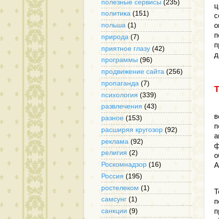
полезные сервисы
(235)
ц
политика
(151)
с
о
польша
(1)
п
природа
(7)
п
приятное глазу
(42)
д
программы
(96)
продвижение сайта
(256)
пропаганда
(7)
психология
(339)
«
развлечения
(43)
в
разное
(153)
п
расширяя кругозор
(92)
а
реклама
(92)
ф
религия
(2)
о
Роскомнадзор
(16)
А
Россия
(195)
М
ростелеком
(1)
Т
самсунг
(1)
п
санкции
(9)
п