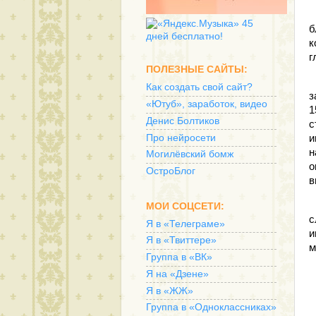
Т
б
к
г
ПОЛЕЗНЫЕ САЙТЫ:
П
Как создать свой сайт?
з
«Ютуб», заработок, видео
1
Денис Болтиков
с
Про нейросети
и
н
Могилёвский бомж
о
ОстроБлог
в
Г
МОИ СОЦСЕТИ:
с
Я в «Телеграме»
и
Я в «Твиттере»
м
Группа в «ВК»
Я на «Дзене»
Я в «ЖЖ»
Группа в «Одноклассниках»