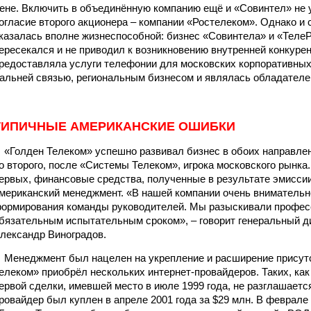
ене. Включить в объединённую компанию ещё и «Совинтел» не у
огласие второго акционера – компании «Ростелеком». Однако и 
казалась вполне жизнеспособной: бизнес «Совинтела» и «ТелеР
ересекался и не приводил к возникновению внутренней конкуре
редоставляла услуги телефонии для московских корпоративных
альней связью, региональным бизнесом и являлась обладателе
ТИПИЧНЫЕ АМЕРИКАНСКИЕ ОШИБКИ
Голден Телеком» успешно развивал бизнес в обоих направлен
о второго, после «Системы Телеком», игрока московского рынка
ервых, финансовые средства, полученные в результате эмиссии
мериканский менеджмент. «В нашей компании очень внимательн
ормирования команды руководителей. Мы разыскивали профес
бязательным испытательным сроком», – говорит генеральный д
лександр Виноградов.
енеджмент был нацелен на укрепление и расширение присутст
елеком» приобрёл нескольких интернет-провайдеров. Таких, как 
ервой сделки, имевшей место в июле 1999 года, не разглашается. 
ровайдер был куплен в апреле 2001 года за $29 млн. В феврале 