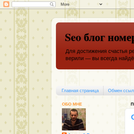
Seo блог номе
Для достижения счастья ре
верили — вы всегда найдёт
Главная страница
Обмен ссыл
ОБО МНЕ
П