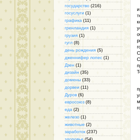
И
государство
(216)
и
госуслуги
(1)
т
графика
(11)
к
гренландия
(1)
у
о
грузия
(1)
р
гугл
(8)
г
день рождения
(5)
С
дженнифер лопес
(1)
С
Дзен
(1)
п
Т
дизайн
(35)
домены
(33)
Н
дорвеи
(11)
п
Дуров
(6)
у
м
евросоюз
(8)
г
еда
(2)
железо
(1)
животные
(2)
заработок
(237)
здоровье
(54)