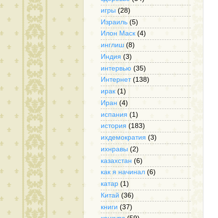
игры
(28)
Израиль
(5)
Илон Маск
(4)
инглиш
(8)
Индия
(3)
интервью
(35)
Интернет
(138)
ирак
(1)
Иран
(4)
испания
(1)
история
(183)
ихдемократия
(3)
ихнравы
(2)
казахстан
(6)
как я начинал
(6)
катар
(1)
Китай
(36)
книги
(37)