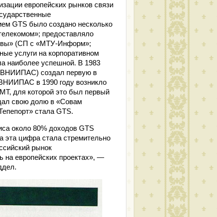
зации европейских рынков связи
государственные
тием GTS было создано несколько
телекомом»; предоставляло
сквы» (СП с «МТУ-Информ»;
ные услуги на корпоративном
ла наиболее успешной. В 1983
(ВНИИПАС) создал первую в
и ВНИИПАС в 1990 году возникло
T, для которой это был первый
дал свою долю в «Совам
Тепепорт» стала GTS.
зиса около 80% доходов GTS
та эта цифра стала стремительно
оссийский рынок
ь на европейских проектах», —
ддел.