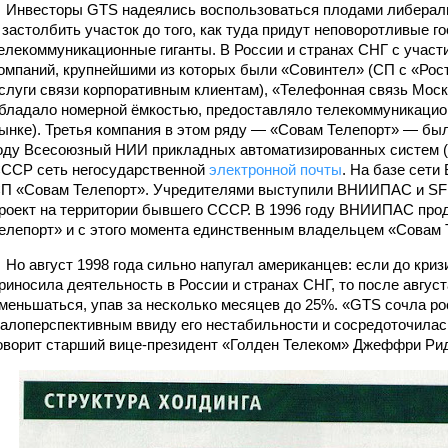
нвесторы GTS надеялись воспользоваться плодами либерали
 застолбить участок до того, как туда придут неповоротливые 
елекоммуникационные гиганты. В России и странах СНГ с учас
омпаний, крупнейшими из которых были «Совинтел» (СП с «Рос
слуги связи корпоративным клиентам), «Телефонная связь Мо
бладало номерной ёмкостью, предоставляло телекоммуникацио
ынке). Третья компания в этом ряду — «Совам Телепорт» — бы
оду Всесоюзный НИИ прикладных автоматизированных систем 
ССР сеть негосударственной
электронной почты
. На базе сет
П «Совам Телепорт». Учредителями выступили ВНИИПАС и SFM
роект на территории бывшего СССР. В 1996 году ВНИИПАС про
елепорт» и с этого момента единственным владельцем «Совам 
о август 1998 года сильно напугал американцев: если до кри
риносила деятельность в России и странах СНГ, то после авгус
меньшаться, упав за несколько месяцев до 25%. «GTS сочла р
алоперспективным ввиду его нестабильности и сосредоточилас
оворит старший вице-президент «Голден Телеком» Джеффри Ри