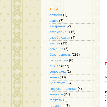
ТЕГИ
абхазия
(1)
авито
(7)
австралия
(2)
автомобили
(16)
азербайджан
(4)
англия
(13)
армения
(3)
безопасность
(293)
Белоруссия
(6)
бизнес
(377)
венесуэла
(1)
И
T
видео
(38)
а
ВКонтакте
(24)
с
воздухоплавание
(4)
т
вопросы
(27)
с
гаджеты
(2)
п
германия
(8)