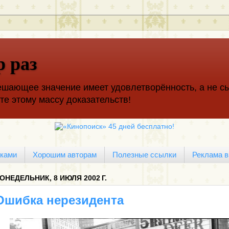
р раз
шающее значение имеет удовлетворённость, а не сы
е этому массу доказательств!
ками
Хорошим авторам
Полезные ссылки
Реклама в
ОНЕДЕЛЬНИК, 8 ИЮЛЯ 2002 Г.
Ошибка нерезидента