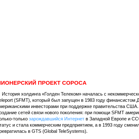
ПИОНЕРСКИЙ ПРОЕКТ СОРОСА
стория холдинга «Голден Телеком» началась с некоммерческо
eleport (SFMT), который был запущен в 1983 году финансистом
мериканскими инвесторами при поддержке правительства США. 
оздание сетей связи нового поколения: при помощи SFMT амер
олько-только
зарождавшийся Интернет
в Западной Европе и СС
татус и стала коммерческим предприятием, а в 1993 году смени
ревратилась в GTS (Global TeleSystems).