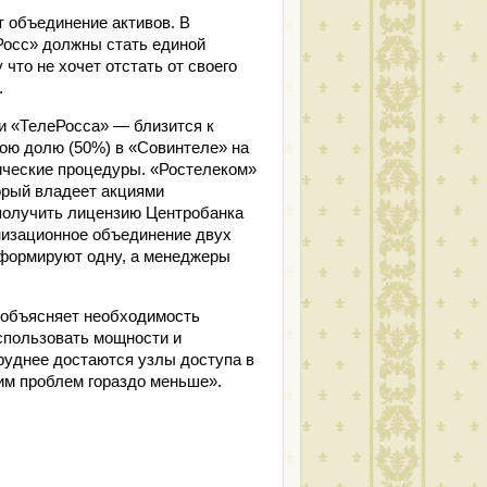
 объединение активов. В
осс» должны стать единой
что не хочет отстать от своего
.
 «ТелеРосса» — близится к
ою долю (50%) в «Совинтеле» на
ические процедуры. «Ростелеком»
орый владеет акциями
 получить лицензию Центробанка
низационное объединение двух
 формируют одну, а менеджеры
 объясняет необходимость
спользовать мощности и
труднее достаются узлы доступа в
им проблем гораздо меньше».