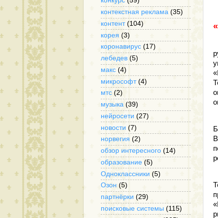
конкурс
(59)
контекстная реклама
(35)
контент
(104)
корея
(3)
Ч
коронавирус
(17)
р
лебедев
(5)
у
макс
(4)
«
микрософт
(4)
Т
о
мтс
(2)
о
музыка
(39)
нейросети
(27)
3
новости
(7)
Б
B
норвегия
(2)
п
обзор интересного
(14)
р
образование
(5)
Одноклассники
(5)
В
Т
Озон
(5)
п
партнёрки
(29)
«
поисковые системы
(115)
р