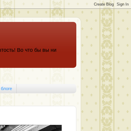
тость! Во что бы вы ни
 блоге