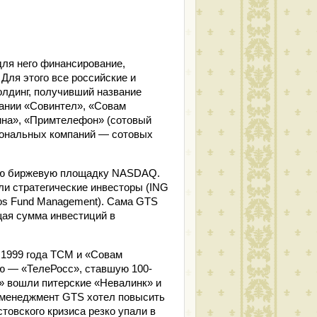
для него финансирование,
Для этого все российские и
олдинг, получивший название
пании «Совинтел», «Совам
ина», «Примтелефон» (сотовый
гиональных компаний — сотовых
ую биржевую площадку NASDAQ.
ли стратегические инвесторы (ING
ros Fund Management). Сама GTS
щая сумма инвестиций в
1999 года TCM и «Совам
ю — «ТелеРосс», ставшую 100-
с» вошли питерские «Невалинк» и
 менеджмент GTS хотел повысить
товского кризиса резко упали в